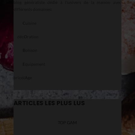
blog généraliste dédié à l’univers de la maison avec
différents domaines:
C
uisine
déc
O
ration
B
oisson
E
quipement
bricol
A
ge
ARTICLES LES PLUS LUS
TOP GAM