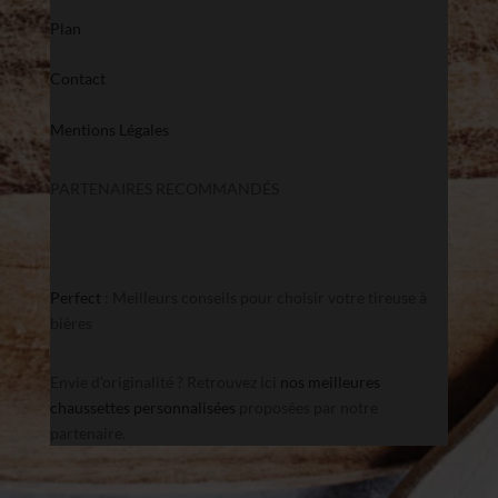
Plan
Contact
Mentions Légales
PARTENAIRES RECOMMANDÉS
Perfect
: Meilleurs conseils pour choisir votre tireuse à
bières
Envie d’originalité ? Retrouvez ici
nos meilleures
chaussettes personnalisées
proposées par notre
partenaire.