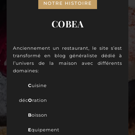
NOTRE HISTOIRE
COBEA
Anciennement un restaurant, le site s’est
transformé en blog généraliste dédié à
l’univers de la maison avec différents
domaines:
C
uisine
déc
O
ration
B
oisson
E
quipement