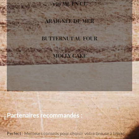
150 ML EN CL
ARAIGNÉE DE MER
BUTTERNUT AU FOUR
MOLLY CAKE
Partenaires recommandés :
Perfect
: Meilleurs conseils pour choisir votre tireuse à bières