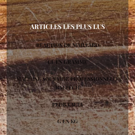
ARTICLES LES PLUS LUS
REACTION DE MAILLARD
CL EN GRAMME
MACHINE SOUS VIDE PROFESSIONNELLE
BALTECH
PEDRA ALTA
G EN KG