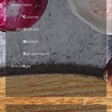
domaines:
C
uisine
déc
O
ration
B
oisson
E
quipement
bricol
A
ge