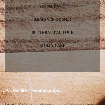
150 ML EN CL
ARAIGNÉE DE MER
BUTTERNUT AU FOUR
MOLLY CAKE
Partenaires recommandés :
Perfect
: Meilleurs conseils pour choisir votre tireuse à bières