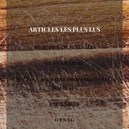
ARTICLES LES PLUS LUS
REACTION DE MAILLARD
CL EN GRAMME
MACHINE SOUS VIDE PROFESSIONNELLE
BALTECH
PEDRA ALTA
G EN KG