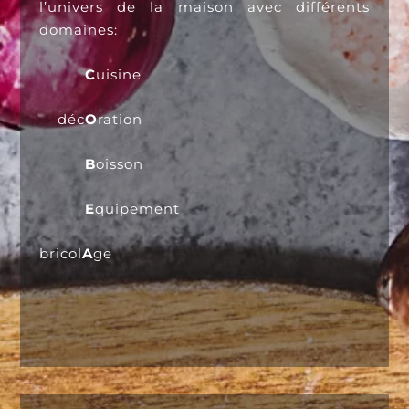
l’univers de la maison avec différents
domaines:
C
uisine
déc
O
ration
B
oisson
E
quipement
bricol
A
ge